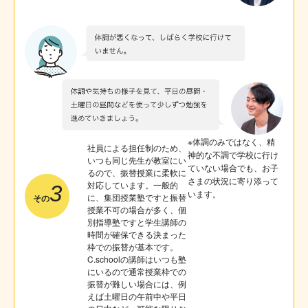
※体調のみではなく、精
社員による担任制のため、
神的な不調で学校に行け
いつも同じ先生が教室にい
ていない場合でも、お子
るので、振替授業に柔軟に
さまの状況に寄り添って
対応しています。一般的
3
います。
に、集団授業塾ですと振替
その
授業不可の場合が多く、個
別指導塾ですと学生講師の
時間が確保できる決まった
枠での振替が基本です。
C.schoolの講師はいつも塾
にいるので通常授業枠での
振替が難しい場合には、例
えば土曜日の午前中や平日