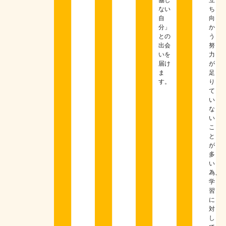
ない
ち
自
向
分」
か
との
う
出会
努
いを
力
届け
が
ま
足
す。
り
て
い
な
い
こ
と
が
多
い
為、
学
習
に
対
し