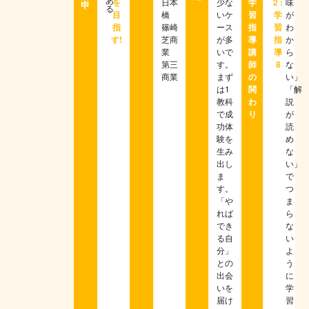
を
日本
少な
学
2 :
味
申
る
目
橋
いケ
習
学
が
指
篠崎
ース
指
習
わ
す!
芝商
が多
導
指
か
業
いで
講
導
ら
第三
す。
師
8
な
商業
まず
の
い」
は1
関
「解
教科
わ
説
で成
り
が
功体
読
験を
め
生み
な
出し
い」
ま
で
す。
つ
「や
ま
れば
ら
でき
な
る自
い
分」
よ
との
う
出会
に
いを
学
届け
習