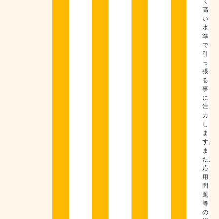
て
高
い
水
準
で
引
っ
張
る
事
に
注
力
し
ま
す。
ま
た、
応
用
問
題
等
の