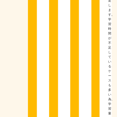
走
し
ま
す。
学
習
時
間
が
不
足
し
て
い
る
ケ
ー
ス
も
多
い
為、
学
習
量