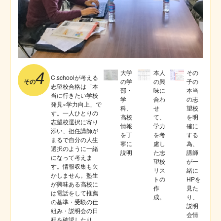
大学
本人
その
4
C.schoolが考える
の学
の興
子の
その
志望校合格は「本
部・
味に
本当
当に行きたい学校
学
合わ
の志
発見×学力向上」で
科、
せ
望校
す。一人ひとりの
高校
て、
を明
志望校選択に寄り
情報
学力
確に
添い、担任講師が
を丁
を考
する
まるで自分の人生
寧に
慮し
為、
選択のように一緒
説明
た志
講師
になって考えま
望校
が一
す。情報収集も欠
リス
緒に
かしません。塾生
トの
HPを
が興味ある高校に
作
見た
は電話をして推薦
成。
り、
の基準・受験の仕
説明
組み・説明会の日
会情
程を確認したり、