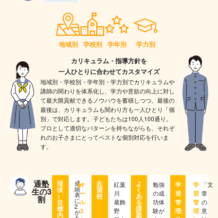
地域別
学校別
学年別
学力別
カリキュラム・指導方針を
一人ひとりに合わせてカスタマイズ
地域別・学校別・学年別・学力別でカリキュラムや
講師の関わりを体系化し、学力や意欲の向上に対し
て最大限貢献できるノウハウを蓄積しつつ、最後の
最後は、カリキュラムも関わり方も一人ひとり「個
別」で対応します。子どもたちは100人100通り。
プロとして適切なパターンを持ちながらも、それぞ
れのお子さまにとってベストな個別対応を行いま
す。
通塾
現
成
志
よ
オ
紅葉
勉強
学
学
「文
績
状
望
く
生の3
ー
川
の成
習
習
章
表
>
校
あ
割
に
目
ル
葛飾
る
功体
管
管
の
2
標
課
3
野
験が
理:
理
意
が
内
題
あ