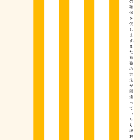
の
確
保
を
促
し
ま
す。
ま
た
勉
強
の
方
法
が
間
違
っ
て
い
た
り、
理
解