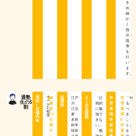
き
め
細
か
く
指
示・
指
導
を
行
い
ま
す。
通塾
現
オ
志
よ
成
江戸
「計
学
学
「や
ー
状
望
く
生の5
績
川
画的
習
習
る
ル
>
校
あ
割
3
目
表
江北
る
に勉
管
管
べ
程
標
課
に4
東
強で
理:
理
き
度
内
題
を
本所
きな
学
5 :
こ
申
増
科学
い」
習
学
と」
や
技術
「勉
指
習
を
し
小岩
強の
導
指
や