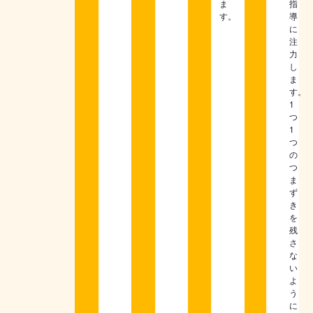
ま
指
す。
導
に
注
力
し
ま
す。
1
つ
1
つ
の
つ
ま
ず
き
を
残
さ
な
い
よ
う
に