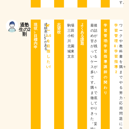
す。
通塾
現
成
志
よ
オ
駒場
最後
学
学
ワ
績
状
望
く
生の2
ー
三田
の詰
習
習
ー
表
>
校
あ
割
に
目
ル5
小松
る
めが
管
管
ク
5
標
課
を
川
甘さ
理:
理
や
が
内
題
あ
目
北園
が残
学
8 :
教
申
る
指
城東
って
習
学
科
し
文京
いる
指
習
書
た
ケー
導
指
を
い!
スが
講
導
隅々
多い
師
2
ま
で
の
で
す。
関
や
隅々
わ
る
まで
り
努
徹底
力・
して
応
やり
用
きっ
問
た
題
「妥
に
協し
立