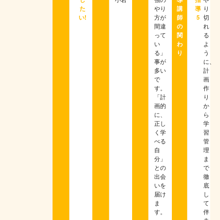
た
やり
講
導
り
い!
方が
師
5
切
間違
の
れ
って
関
る
い
わ
よ
る」
り
う
事が
に、
多い
計
で
画
す。
作
「計
り
画的
か
に、
ら
正し
学
く学
習
べる
管
自
理
分」
ま
との
で
出会
徹
いを
底
届け
し
ま
て
す。
伴