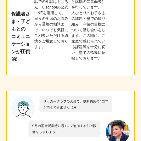
話での相談はもちろ
と講師の二者面談）
ん、C.schoolの公式
を行っています。一
LINEを活用して、
人ひとりのお子さま
保護者さ
日々の学習のお悩み
の課題・塾での取り
ま・子ど
から受験の相談ま
組み・今後の目標に
もとの
で、いつでも気軽に
ついて話し合いをし
ご相談いただける環
ます。この際に、ご
コミュニ
境をご用意しており
家庭で感じられてい
ケーショ
ます。
る課題等を十分に伺
ンが圧倒
い、塾での指導に反
映しております。
的!