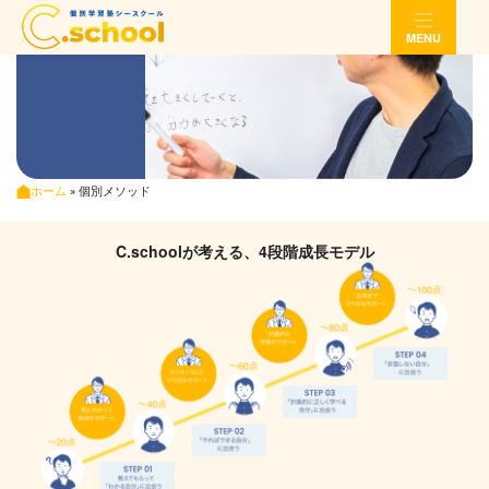
MENU
ホーム
»
個別メソッド
C.schoolが考える、4段階成長モデル