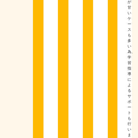
が
甘
い
ケ
ー
ス
も
多
い
為、
学
習
指
導
に
よ
る
サ
ポ
ー
ト
も
行
い
ま