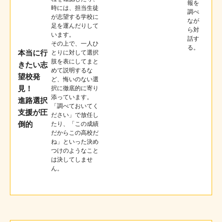
報を
時には、担当生徒
調べ
が志望する学校に
なが
足を運んだりして
ら対
います。
話す
その上で、一人ひ
る。
本当に行
とりに対して選択
肢を表にしてまと
きたい志
めて説明するな
望校発
ど、悔いのない選
見！
択に徹底的に寄り
添っています。
進路選択
「調べておいてく
支援が圧
ださい」で放任し
倒的
たり、「この成績
だからこの高校だ
ね」といった決め
つけのようなこと
は決してしませ
ん。