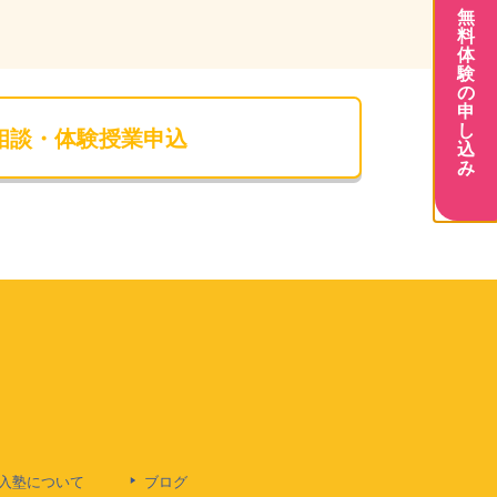
無
料
体
験
の
申
し
相談・体験授業申込
込
み
入塾について
ブログ