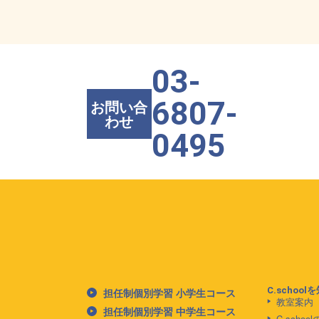
03-
6807-
お問い合
わせ
0495
C.school
担任制個別学習 小学生コース
教室案内
担任制個別学習 中学生コース
C.scho