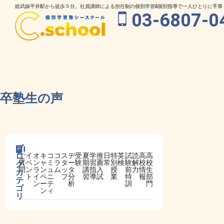
総武線平井駅から徒歩５分。社員講師による担任制の個別学習&個別指導で一人ひとりに手厚
03-6807-0
卒塾生の声
ブ
ロ
ご
イ
オ
キ
コ
コ
ス
デ
受
夏
学
推
日
特
英
試
読
高
高
グ
質
ベ
ン
ャ
ミ
ラ
タ
ー
験
期
習
薦
常
別
検
験
解
校
校
問
ン
ラ
ン
ュ
ム
ッ
タ
講
指
入
授
前
力
情
生
カ
ト
イ
ペ
ニ
フ
分
習
導
試
業
特
報
部
テ
ン
ー
テ
析
訓
門
ゴ
ン
ィ
リ